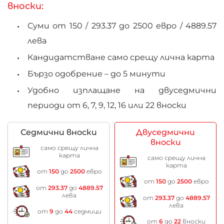
вноски:
Суми от 150 /
293.37
до 2500 евро /
4889.57
лева
Кандидатстване само срещу лична карта
Бързо одобрение – до 5 минути
Удобно изплащане на двуседмични
периоди от 6, 7, 9, 12, 16 или 22 вноски
Седмични вноски
Двуседмични
вноски
само срещу лична
карта
само срещу лична
карта
от
150
до
2500
евро
от
150
до
2500
евро
от
293.37
до
4889.57
лева
от
293.37
до
4889.57
лева
от
9
до
44
седмици
от
6
до
22
вноски