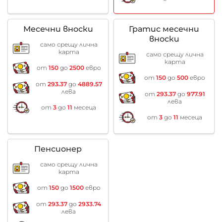
Месечни вноски
Гратис месечни
вноски
само срещу лична
карта
само срещу лична
карта
от
150
до
2500
евро
от
150
до
500
евро
от
293.37
до
4889.57
лева
от
293.37
до
977.91
лева
от
3
до
11
месеца
от
3
до
11
месеца
Пенсионер
само срещу лична
карта
от
150
до
1500
евро
от
293.37
до
2933.74
лева