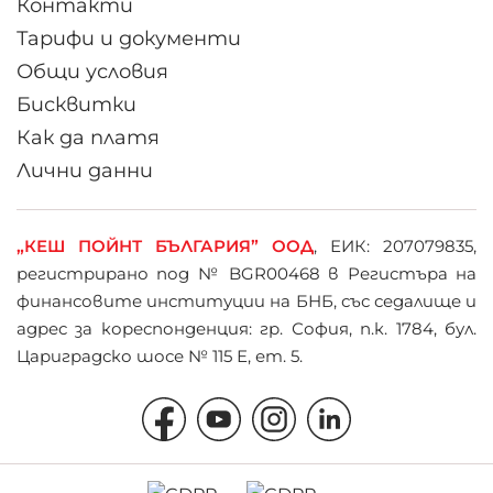
Контакти
Тарифи и документи
Общи условия
Бисквитки
Как да платя
Лични данни
„КЕШ ПОЙНТ БЪЛГАРИЯ” ООД
, ЕИК: 207079835,
регистрирано под № BGR00468 в Регистъра на
финансовите институции на БНБ, със седалище и
адрес за кореспонденция: гр. София, п.к. 1784, бул.
Цариградско шосе № 115 Е, ет. 5.