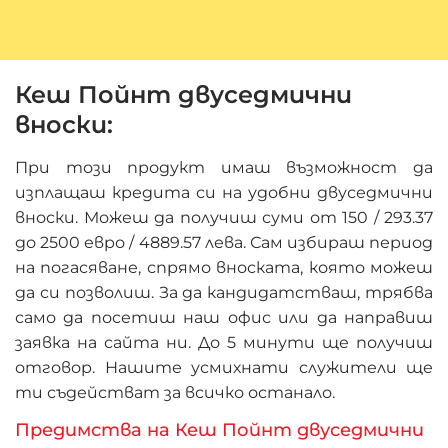
Кеш Пойнт двуседмични
вноски:
При този продукт имаш възможност да
изплащаш кредита си на удобни двуседмични
вноски. Можеш да получиш суми от 150 /
293.37
до 2500 евро /
4889.57
лева. Сам избираш период
на погасяване, спрямо вноската, която можеш
да си позволиш. За да кандидатстваш, трябва
само да посетиш наш офис или да направиш
заявка на сайта ни. До 5 минути ще получиш
отговор. Нашите усмихнати служители ще
ти съдействат за всичко останало.
Предимства на Кеш Пойнт двуседмични