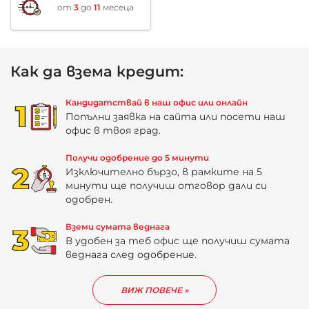
от
3
до
11
месеца
Как да взема кредит:
Кандидатствай в наш офис или онлайн
Попълни заявка на сайта или посети наш
офис в твоя град.
Получи одобрение до 5 минути
Изключително бързо, в рамките на 5
минути ще получиш отговор дали си
одобрен.
Вземи сумата веднага
В удобен за теб офис ще получиш сумата
веднага след одобрение.
ВИЖ ПОВЕЧЕ »